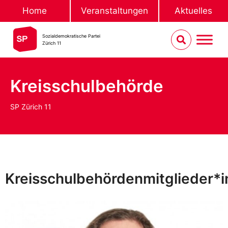
Home
Veranstaltungen
Aktuelles
Sozialdemokratische Partei
Zürich 11
Kreisschulbehörde
SP Zürich 11
Kreisschulbehördenmitglieder*