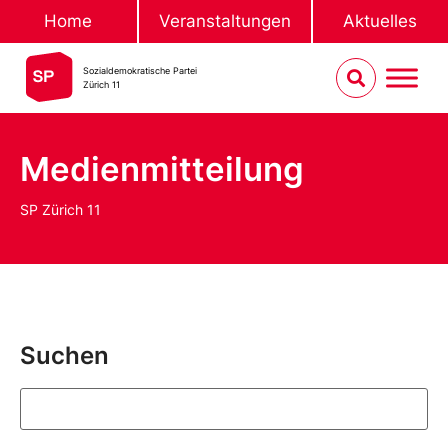
Home
Veranstaltungen
Aktuelles
Sozialdemokratische Partei
Zürich 11
Medienmitteilung
SP Zürich 11
Suchen